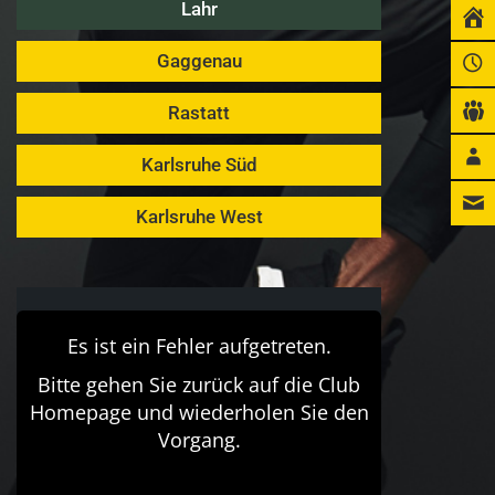
Lahr
Gaggenau
Rastatt
Karlsruhe Süd
Karlsruhe West